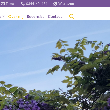
E-mail
0344-604131
WhatsApp
e
Over mij
Recensies
Contact