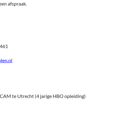
en afspraak.
5461
len.nl
t CAM te Utrecht (4 jarige HBO opleiding)